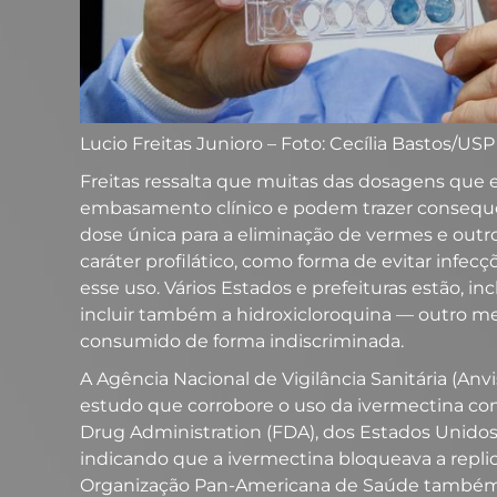
Lucio Freitas Junioro – Foto: Cecília Bastos/U
Freitas ressalta que muitas das dosagens que 
embasamento clínico e podem trazer consequên
dose única para a eliminação de vermes e out
caráter profilático, como forma de evitar infec
esse uso. Vários Estados e prefeituras estão, 
incluir também a hidroxicloroquina — outro me
consumido de forma indiscriminada.
A Agência Nacional de Vigilância Sanitária (Anv
estudo que corrobore o uso da ivermectina con
Drug Administration (FDA), dos Estados Unidos,
indicando que a ivermectina bloqueava a repl
Organização Pan-Americana de Saúde també