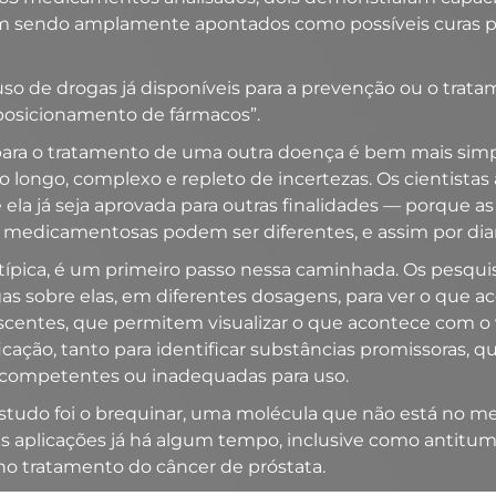
vêm sendo amplamente apontados como possíveis curas par
 uso de drogas já disponíveis para a prevenção ou o trat
posicionamento de fármacos”.
e para o tratamento de uma outra doença é bem mais s
 longo, complexo e repleto de incertezas. Os cientista
la já seja aprovada para outras finalidades — porque as 
es medicamentosas podem ser diferentes, e assim por dia
ípica, é um primeiro passo nessa caminhada. Os pesqui
gas sobre elas, em diferentes dosagens, para ver o que a
centes, que permitem visualizar o que acontece com o ví
cação, tanto para identificar substâncias promissoras, 
ncompetentes ou inadequadas para uso.
estudo foi o brequinar, uma molécula que não está no m
 aplicações já há algum tempo, inclusive como antitumora
no tratamento do câncer de próstata.