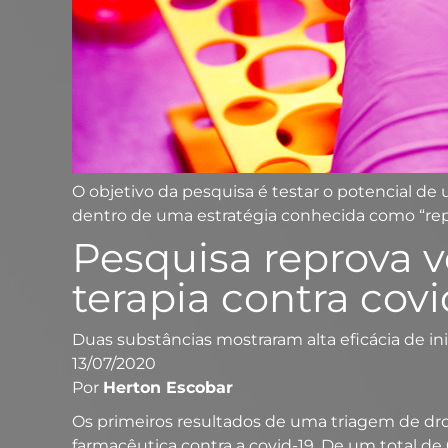
O objetivo da pesquisa é testar o potencial de
dentro de uma estratégia conhecida como “rep
Pesquisa reprova v
terapia contra covi
Duas substâncias mostraram alta eficácia de in
13/07/2020
Por
Herton Escobar
O
s primeiros resultados de uma triagem de dro
farmacêutica contra a covid-19. De um total d