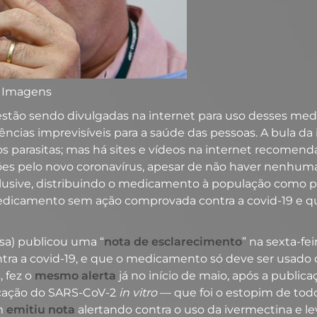
SP Imagens
estão sendo divulgadas na internet para uso desses me
cias imprevisíveis para a saúde das pessoas. A bula d
ros parasitas; mas há sites e vídeos na internet recom
ções pelo novo coronavírus, apesar de não haver nenhuma 
inclusive, distribuindo o medicamento à população como
dicamento sem ação comprovada contra a covid-19 e que 
isa) publicou uma “
nota de esclarecimento
” na sexta-f
tra a covid-19, e que o medicamento só deve ser usado 
 fez o
mesmo alerta
já no início de maio, após a publ
icação do SARS-CoV-2
in vitro
— que foi o estopim de todo
m
emitiu nota
alertando contra o uso da ivermectina e l