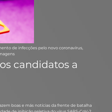
amento de infecções pelo novo coronavírus,
Imagens
vos candidatos a
azem boas e más notícias da frente de batalha
dade de inibição seletiva do vírus SARS-CoV-2