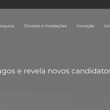
esquisa
Divisões e Instalações
Inovação
Us
gos e revela novos candidatos