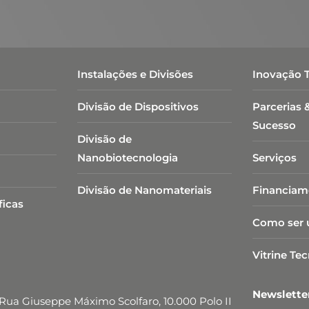
Instalações e Divisões
Inovação 
Divisão de Dispositivos
Parcerias 
Sucesso
Divisão de
Nanobiotecnologia​
Serviços
Divisão de Nanomateriais
Financiam
ficas
Como ser 
Vitrine Te
Newslett
Rua Giuseppe Máximo Scolfaro, 10.000 Polo II