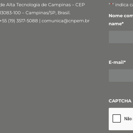
de Alta Tecnologia de Campinas – CEP
"
*
" indica 
13083-100 – Campinas/SP, Brasil.
Nome comp
+55 (19) 3517-5088 | comunica@cnpem.br
name
*
E-mail
*
CAPTCHA