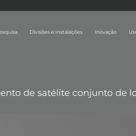
esquisa
Divisões e Instalações
Inovação
Us
ento de satélite conjunto de l