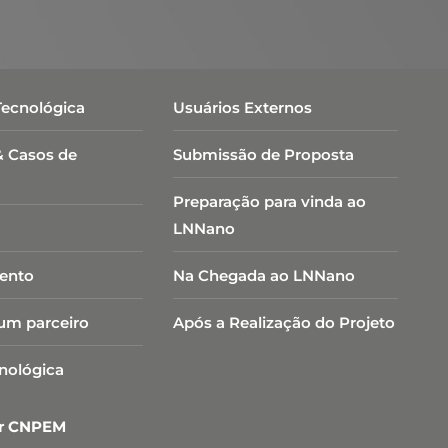
Tecnológica
Usuários Externos
& Casos de
Submissão de Proposta
Preparação para vinda ao
LNNano
ento
Na Chegada ao LNNano
um parceiro
Após a Realização do Projeto
cnológica
er CNPEM