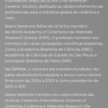
Foundation
, braço da
ACerS
(
The American
Ceramic Society
), dedicado ao desenvolvimento de
profissionais para a indústria global de cerâmica e
vidro.
Arana Varela era
fellow
da
ACerS
e membro
da
World Academy of Ceramics
e da
Materials
Research Society
(MRS). O professor também era
membro de várias sociedades científicas brasileiras,
como a Academia Brasileira de Ciências (ABC),
Academia de Ciências do Estado de São Paulo e
Sociedade Brasileira de Física (SBF).
Na SBPMat, o cientista era membro fundador, fez
parte da diretoria fundadora, e atuou como diretor
financeiro de 2004 a 2005 e como presidente de
2010 a 2011.
Arana Varela foi membro do corpo editorial das
revistas
Ceramics International
,
Science of
Sintering
, Cerâmica e
Materials Research
. Ele