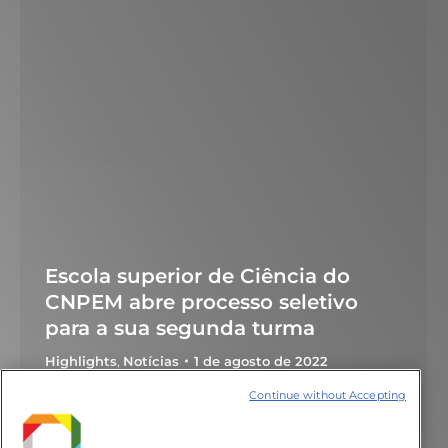
Escola superior de Ciência do
CNPEM abre processo seletivo
para a sua segunda turma
Highlights
,
Notícias
1 de agosto de 2022
Inscrições podem ser feitas gratuitamente
Continue without Accepting
a partir de 1º de agosto no site da Ilum; serão
oferecidas 40 vagas, metade para alunos da