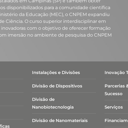
 instalados em Campinas (SP) e também obter
sos disponibilizados para a comunidade científica
Ministério da Educação (MEC), o CNPEM expandiu
e Ciência. O curso superior interdisciplinar em
s inovadoras com o objetivo de oferecer formação
 e com imersão no ambiente de pesquisa do CNPEM
Instalações e Divisões
Inovação 
Divisão de Dispositivos
Parcerias 
Sucesso
Divisão de
Nanobiotecnologia​
Serviços
Divisão de Nanomateriais
Financiam
ficas