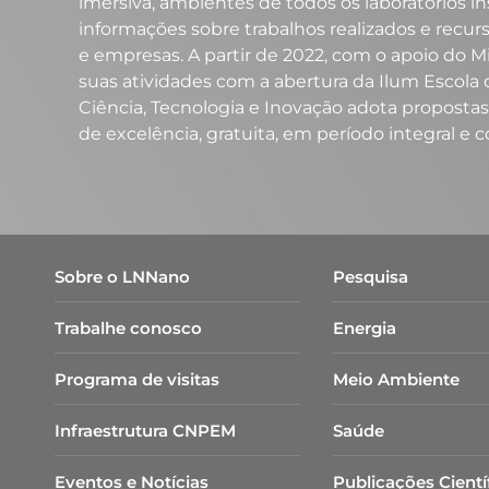
imersiva, ambientes de todos os laboratórios
informações sobre trabalhos realizados e recur
e empresas. A partir de 2022, com o apoio do 
suas atividades com a abertura da Ilum Escola d
Ciência, Tecnologia e Inovação adota proposta
de excelência, gratuita, em período integral
Sobre o LNNano
Pesquisa
Trabalhe conosco
Energia
Programa de visitas
Meio Ambiente
Infraestrutura CNPEM
Saúde
Eventos e Notícias
Publicações Cientí