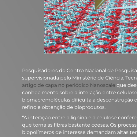
Pesquisadores do Centro Nacional de Pesquisa
supervisionada pelo Ministério de Ciência, Tec
artigo de capa no periódico Nanoscale
que desc
conhecimento sobre a interação entre celulose 
biomacromoléculas dificulta a desconstrução 
refino e obtenção de bioprodutos.
“A interação entre a lignina e a celulose confe
que torna as fibras bastante coesas. Os process
biopolímeros de interesse demandam altas te