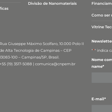
Divisão de Nanomateriais
Financiam
ficas
Como ser 
Vitrine Te
Newslett
Rua Giuseppe Máximo Scolfaro, 10.000 Polo II
de Alta Tecnologia de Campinas – CEP
"
*
" indica 
13083-100 – Campinas/SP, Brasil.
Nome comp
+55 (19) 3517-5088 | comunica@cnpem.br
name
*
E-mail
*