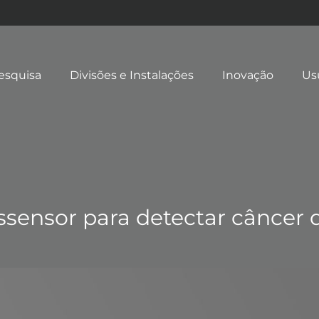
esquisa
Divisões e Instalações
Inovação
Us
ssensor para detectar câncer 