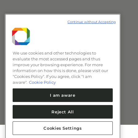
Continue without Accepting
We use cookies and other technologies to
evaluate the most accessed pages and thus
improve your browsing experience. For more
information on how this is done, please visit our
"Cookies Policy". If you agree, click "I am
aware".
Cookie Policy
I am aware
Reject All
Cookies Settings