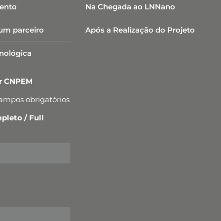
ento
Na Chegada ao LNNano
um parceiro
Após a Realização do Projeto
cnológica
er CNPEM
campos obrigatórios
leto / Full