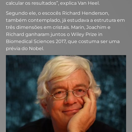
calcular os resultados”, explica Van Heel.
Segundo ele, o escocês Richard Henderson,
também contemplado, já estudava a estrutura em
três dimensões em cristais. Marin, Joachim e
Richard ganharam juntos o Wiley Prize in
Biomedical Sciences 2017, que costuma ser uma
prévia do Nobel.