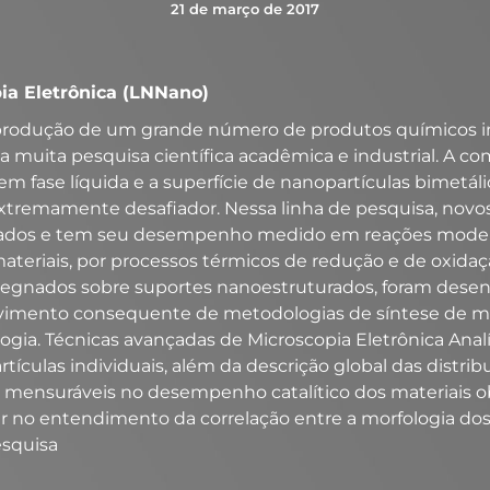
21 de março de 2017
pia Eletrônica (LNNano)
produção de um grande número de produtos químicos int
uita pesquisa científica acadêmica e industrial. A com
m fase líquida e a superfície de nanopartículas bimetál
xtremamente desafiador. Nessa linha de pesquisa, novo
tizados e tem seu desempenho medido em reações model
teriais, por processos térmicos de redução e de oxidaçã
regnados sobre suportes nanoestruturados, foram desen
olvimento consequente de metodologias de síntese de m
ia. Técnicas avançadas de Microscopia Eletrônica Analít
culas individuais, além da descrição global das distr
ças mensuráveis no desempenho catalítico dos materiais 
r no entendimento da correlação entre a morfologia dos
esquisa