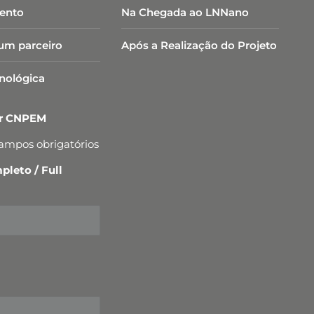
ento
Na Chegada ao LNNano
um parceiro
Após a Realização do Projeto
cnológica
er CNPEM
campos obrigatórios
leto / Full