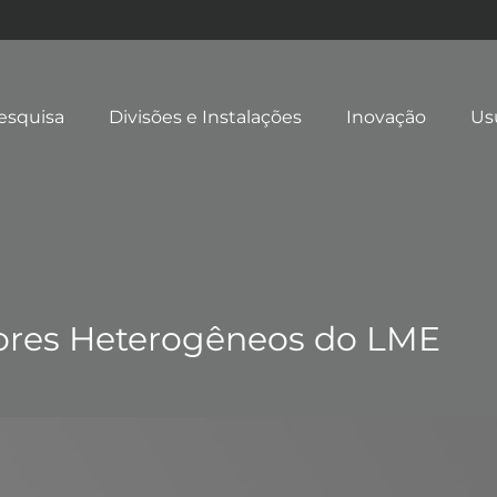
esquisa
Divisões e Instalações
Inovação
Us
dores Heterogêneos do LME