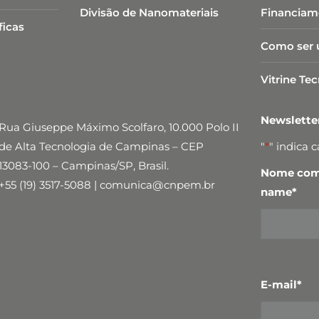
Divisão de Nanomateriais
Financiam
ficas
Como ser 
Vitrine Te
Newslett
Rua Giuseppe Máximo Scolfaro, 10.000 Polo II
de Alta Tecnologia de Campinas – CEP
"
*
" indica 
13083-100 – Campinas/SP, Brasil.
Nome comp
+55 (19) 3517-5088 | comunica@cnpem.br
name
*
E-mail
*