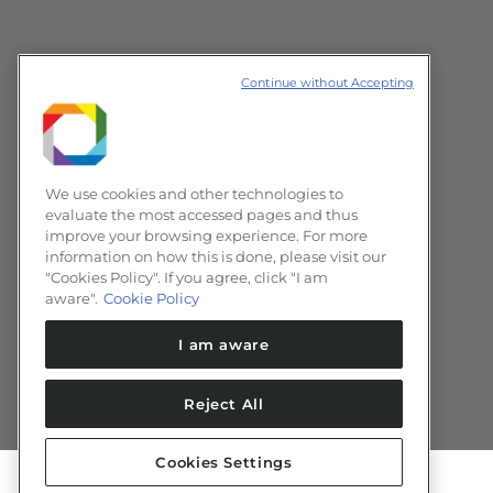
Continue without Accepting
We use cookies and other technologies to
evaluate the most accessed pages and thus
improve your browsing experience. For more
information on how this is done, please visit our
"Cookies Policy". If you agree, click "I am
aware".
Cookie Policy
I am aware
Reject All
Cookies Settings