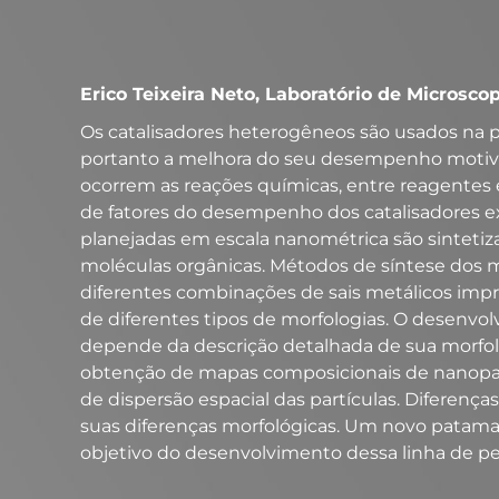
Erico Teixeira Neto, Laboratório de Microsco
Os catalisadores heterogêneos são usados na 
portanto a melhora do seu desempenho motiva m
ocorrem as reações químicas, entre reagentes e
de fatores do desempenho dos catalisadores e
planejadas em escala nanométrica são sinte
moléculas orgânicas. Métodos de síntese dos ma
diferentes combinações de sais metálicos imp
de diferentes tipos de morfologias. O desenv
depende da descrição detalhada de sua morfolog
obtenção de mapas composicionais de nanopartí
de dispersão espacial das partículas. Diferen
suas diferenças morfológicas. Um novo patama
objetivo do desenvolvimento dessa linha de p