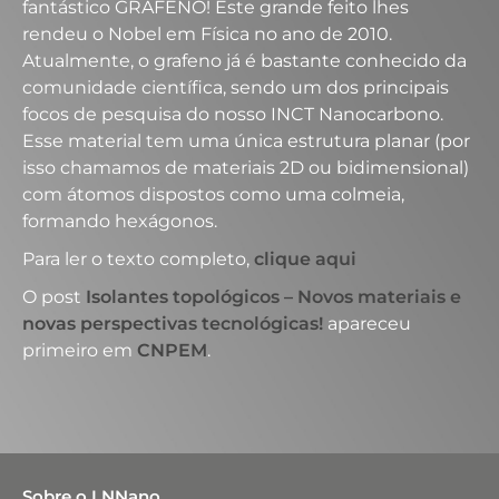
fantástico GRAFENO! Este grande feito lhes
rendeu o Nobel em Física no ano de 2010.
Atualmente, o grafeno já é bastante conhecido da
comunidade científica, sendo um dos principais
focos de pesquisa do nosso INCT Nanocarbono.
Esse material tem uma única estrutura planar (por
isso chamamos de materiais 2D ou bidimensional)
com átomos dispostos como uma colmeia,
formando hexágonos.
Para ler o texto completo,
clique aqui
O post
Isolantes topológicos – Novos materiais e
novas perspectivas tecnológicas!
apareceu
primeiro em
CNPEM
.
Sobre o LNNano