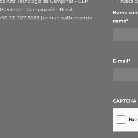
de Alta Tecnologia de Campinas – CEP
"
*
" indica 
13083-100 – Campinas/SP, Brasil.
Nome comp
+55 (19) 3517-5088 | comunica@cnpem.br
name
*
E-mail
*
CAPTCHA