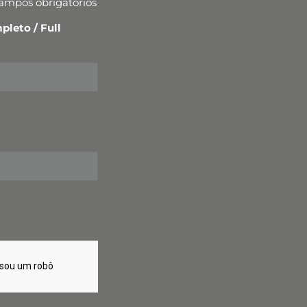
campos obrigatórios
leto / Full