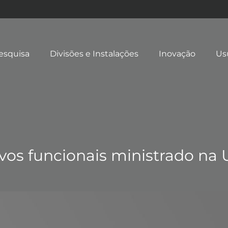
esquisa
Divisões e Instalações
Inovação
Us
ivos funcionais ministrado na