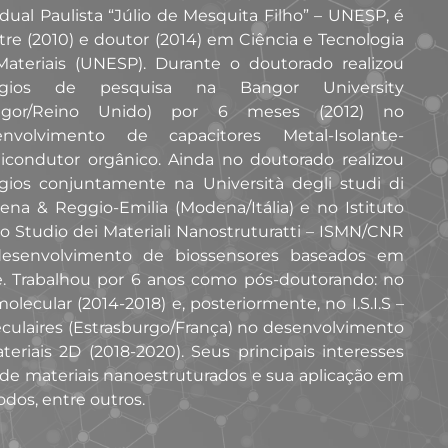
dual Paulista “Júlio de Mesquita Filho” – UNESP, é
re (2010) e doutor (2014) em Ciência e Tecnologia
ateriais (UNESP). Durante o doutorado realizou
ágios de pesquisa na Bangor University
ngor/Reino Unido) por 6 meses (2012) no
envolvimento de capacitores Metal-Isolante-
condutor orgânico. Ainda no doutorado realizou
gios conjuntamente na Università degli studi di
na & Reggio-Emilia (Modena/Itália) e no Istituto
lo Studio dei Materiali Nanostruturatti – ISMN/CNR
o desenvolvimento de biossensores baseados em
te. Trabalhou por 6 anos como pós-doutorando: no
ecular (2014-2018) e, posteriormente, no I.S.I.S –
éculaires (Estrasburgo/França) no desenvolvimento
eriais 2D (2018-2020). Seus principais interesses
a de materiais nanoestruturados e sua aplicação em
odos, entre outros.