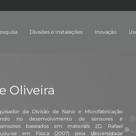
esquisa
Divisões e Instalações
Inovação
Us
e Oliveira
quisador da Divisão de Nano e Microfabricação
ando no desenvolvimento de sensores e
ssensores baseados em materiais 2D. Rafael
duou-se em Física (2007) pela Universidade