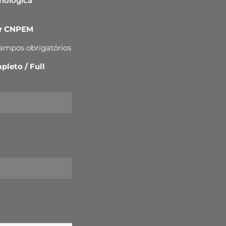
cnológica
er CNPEM
campos obrigatórios
leto / Full