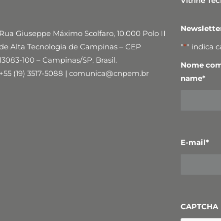
Vitrine Te
arcía, V.; Ippolito, S.; Eredia, M.; Fanjul-Bolado, P.;
 “Liquid‐Gated Transistors Based on Reduced
e Electronics”, Advanced Functional Materials,
Newslett
Rua Giuseppe Máximo Scolfaro, 10.000 Polo II
de Alta Tecnologia de Campinas – CEP
"
*
" indica 
13083-100 – Campinas/SP, Brasil.
Nome comp
+55 (19) 3517-5088 | comunica@cnpem.br
name
*
E-mail
*
CAPTCHA