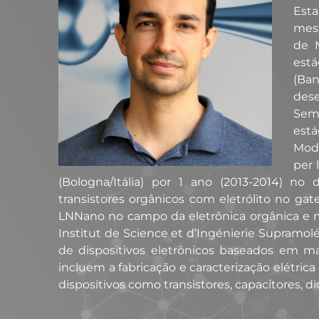
Esta
mest
de M
est
(Ba
des
Semi
está
Mode
per 
(Bologna/Itália) por 1 ano (2013-2014) n
transistores orgânicos com eletrólito no ga
LNNano no campo da eletrônica orgânica e mol
Institut de Science et d’Ingénierie Supramol
de dispositivos eletrônicos baseados em mat
incluem a fabricação e caracterização elétric
dispositivos como transistores, capacitores, di
Currículo Lattes