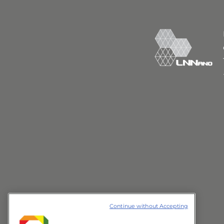
Furlan de Oliveira, R.; Livio, P. A.; Montes-G
García, M. B. G.; Casalini, S.; Samorì, P.
Graphene Oxide for Flexible and Wearabl
29:1905375,
2019
.
Continue without Accepting