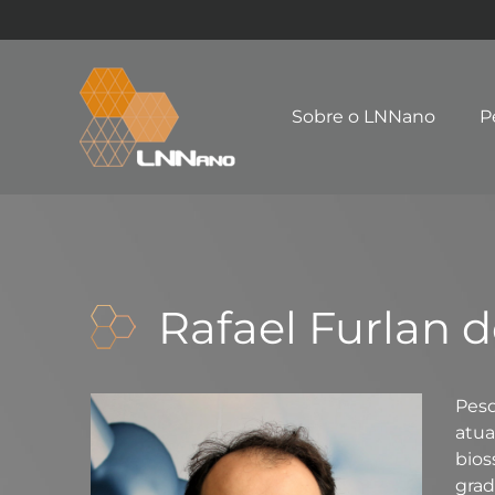
Sobre o LNNano
P
Rafael Furlan d
Pes
atu
bio
gra