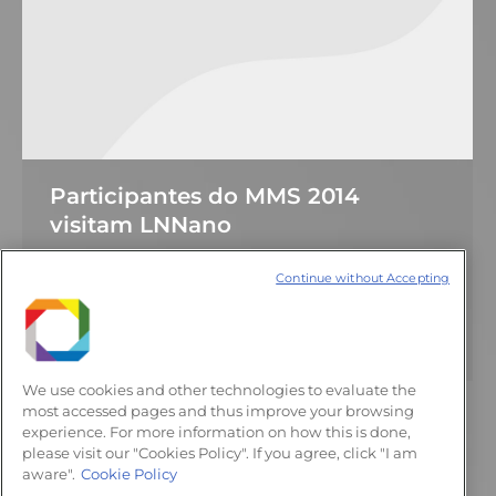
Participantes do MMS 2014
visitam LNNano
Notícias
17 de junho de 2014
Continue without Accepting
Deixe um comentário
Pela primeira vez no Brasil, evento reuniu
especialistas em micromáquinas e sensores
We use cookies and other technologies to evaluate the
most accessed pages and thus improve your browsing
experience. For more information on how this is done,
please visit our "Cookies Policy". If you agree, click "I am
←
1
…
49
50
51
52
53
…
aware".
Cookie Policy
58
→