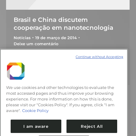
Brasil e China discutem
cooperação em nanotecnologia
Notícias
19 de março de 2014
Deixe um comentário
Seminário ocorre de 25 a 27 de março, em
Continue without Accepting
Campinas (SP), com o objetivo de colocar
em prática o centro binacional criado em
2012
We use cookies and other technologies to evaluate the
most accessed pages and thus improve your browsing
experience. For more information on how this is done,
please visit our "Cookies Policy". If you agree, click "I am
←
1
…
50
51
52
53
54
…
aware".
Cookie Policy
58
→
I am aware
Reject All