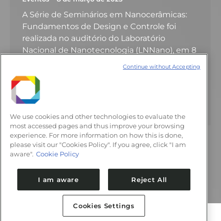
A Série de Seminários em Nanocerâmicas:
Fundamentos de Design e Controle foi
realizada no auditório do Laboratório
Nacional de Nanotecnologia (LNNano), em 8
de março. O evento foi uma iniciativa
Continue without Accepting
motivada pela presença do Prof. Ricardo
Castro, da Universidade de Lehigh (EUA),
que veio ao CNPEM como professor
visitante, pelo período de 11 meses, com…
We use cookies and other technologies to evaluate the
most accessed pages and thus improve your browsing
experience. For more information on how this is done,
please visit our "Cookies Policy". If you agree, click "I am
aware".
Cookie Policy
←
1
2
3
4
5
…
8
→
I am aware
Reject All
Cookies Settings