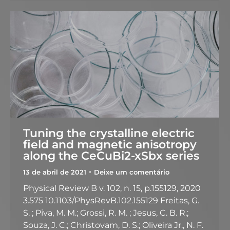
Tuning the crystalline electric
field and magnetic anisotropy
along the CeCuBi2-xSbx series
13 de abril de 2021
Deixe um comentário
Physical Review B v. 102, n. 15, p.155129, 2020
3.575 10.1103/PhysRevB.102.155129 Freitas, G.
S. ; Piva, M. M.; Grossi, R. M. ; Jesus, C. B. R.;
Souza, J. C.; Christovam, D. S.; Oliveira Jr., N. F.