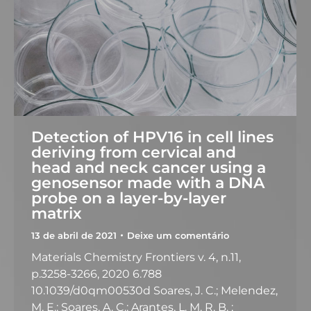
Detection of HPV16 in cell lines
deriving from cervical and
head and neck cancer using a
genosensor made with a DNA
probe on a layer-by-layer
matrix
13 de abril de 2021
Deixe um comentário
Materials Chemistry Frontiers v. 4, n.11,
p.3258-3266, 2020 6.788
10.1039/d0qm00530d Soares, J. C.; Melendez,
M. E.; Soares, A. C.; Arantes, L. M. R. B. ;