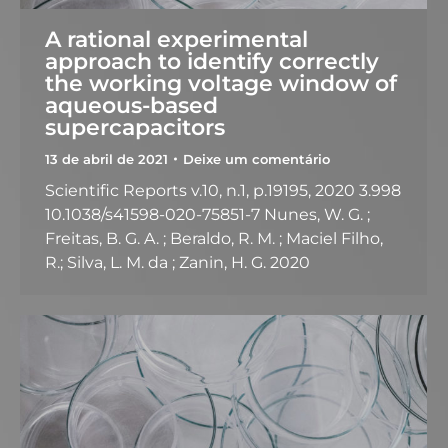
A rational experimental
approach to identify correctly
the working voltage window of
aqueous-based
supercapacitors
13 de abril de 2021
Deixe um comentário
Scientific Reports v.10, n.1, p.19195, 2020 3.998
10.1038/s41598-020-75851-7 Nunes, W. G. ;
Freitas, B. G. A. ; Beraldo, R. M. ; Maciel Filho,
R.; Silva, L. M. da ; Zanin, H. G. 2020