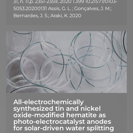
31, n. 11,p. 2351-2359, 2020 1.399 10.21577/0103-
5053.20200131 Assis, G. L. ; Gonçalves, J. M.;
Bernardes, J. S.; Araki, K. 2020
All-electrochemically
synthesized tin and nickel
oxide-modified hematite as
photo-electrocatalyst anodes
for solar-driven water splitting