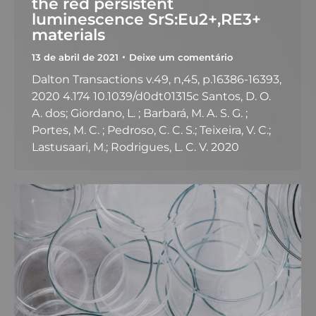
the red persistent
luminescence SrS:Eu2+,RE3+
materials
13 de abril de 2021
Deixe um comentário
Dalton Transactions v.49, n,45, p.16386-16393,
2020 4.174 10.1039/d0dt01315c Santos, D. O.
A. dos; Giordano, L. ; Barbará, M. A. S. G. ;
Portes, M. C. ; Pedroso, C. C. S.; Teixeira, V. C.;
Lastusaari, M.; Rodrigues, L. C. V. 2020