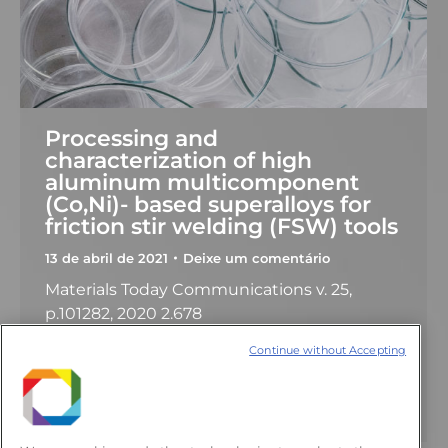
Processing and
characterization of high
aluminum multicomponent
(Co,Ni)- based superalloys for
friction stir welding (FSW) tools
13 de abril de 2021
Deixe um comentário
Materials Today Communications v. 25,
p.101282, 2020 2.678
10.1016/j.mtcomm.2020.101282 Salgado, M.
Continue without Accepting
V.da S.; Freitas, B. X. das ; Costa, A. M. da S. ;
Pereira, V. F.; Chaia, N; Faria, M. I. S. T. ; Coelho,
G. C.; Nunes, C. A. 2020