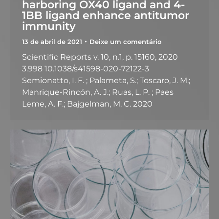
harboring OX40 ligand and 4-
1BB ligand enhance antitumor
immunity
13 de abril de 2021
Deixe um comentário
Scientific Reports v. 10, n.1, p. 15160, 2020
3.998 10.1038/s41598-020-72122-3
Semionatto, I. F. ; Palameta, S.; Toscaro, J. M.;
Manrique-Rincón, A. J.; Ruas, L. P. ; Paes
Leme, A. F.; Bajgelman, M. C. 2020