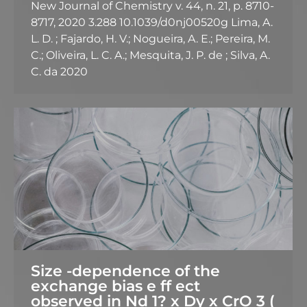
New Journal of Chemistry v. 44, n. 21, p. 8710-
8717, 2020 3.288 10.1039/d0nj00520g Lima, A.
L. D. ; Fajardo, H. V.; Nogueira, A. E.; Pereira, M.
C.; Oliveira, L. C. A.; Mesquita, J. P. de ; Silva, A.
C. da 2020
Size -dependence of the
exchange bias e ff ect
observed in Nd 1? x Dy x CrO 3 (