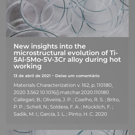
New insights into the
microstructural evolution of Ti-
5Al-5Mo-5V-3Cr alloy during hot
working
13 de abril de 2021
Deixe um comentário
Materials Characterization v. 162, p. 110180,
2020 3.562 10.1016/j.matchar.2020.110180
Callegari, B.; Oliveira, J. P. ; Coelho, R. S. ; Brito,
P. P. ; Schell, N.; Soldera, F. A. ; Mücklich, F. ;
Sadik, M. I.; García, J. L. ; Pinto, H. C. 2020