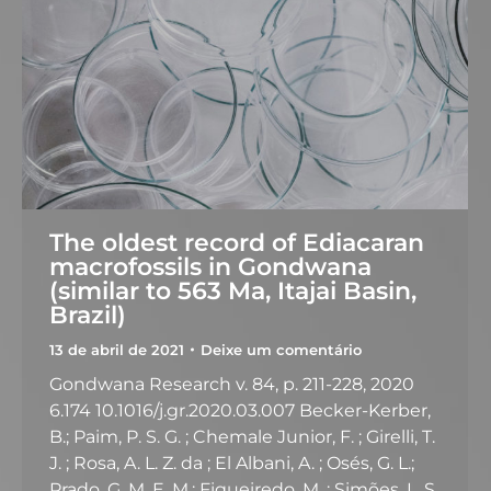
The oldest record of Ediacaran
macrofossils in Gondwana
(similar to 563 Ma, Itajai Basin,
Brazil)
13 de abril de 2021
Deixe um comentário
Gondwana Research v. 84, p. 211-228, 2020
6.174 10.1016/j.gr.2020.03.007 Becker-Kerber,
B.; Paim, P. S. G. ; Chemale Junior, F. ; Girelli, T.
J. ; Rosa, A. L. Z. da ; El Albani, A. ; Osés, G. L.;
Prado, G. M. E. M.; Figueiredo, M. ; Simões, L. S.