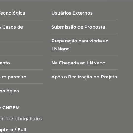
Tecnológica
Usuários Externos
& Casos de
Submissão de Proposta
Preparação para vinda ao
LNNano
ento
Na Chegada ao LNNano
um parceiro
Após a Realização do Projeto
cnológica
er CNPEM
campos obrigatórios
leto / Full