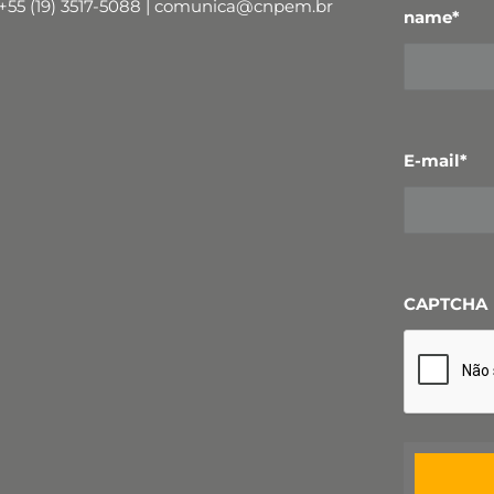
+55 (19) 3517-5088 | comunica@cnpem.br
name
*
E-mail
*
CAPTCHA