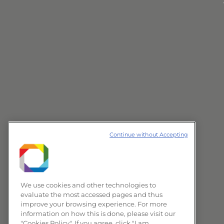
Continue without Accepting
We use cookies and other technologies to
evaluate the most accessed pages and thus
improve your browsing experience. For more
information on how this is done, please visit our
"Cookies Policy". If you agree, click "I am