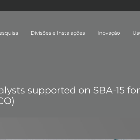
esquisa
Divisões e Instalações
Inovação
Us
sts supported on SBA-15 for p
CO)