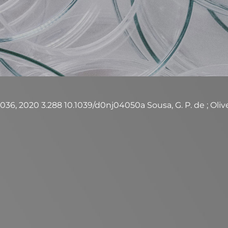
, 2020 3.288 10.1039/d0nj04050a Sousa, G. P. de ; Oliveira, C