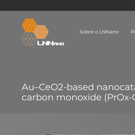
Sobre o LNNano
P
Au–CeO2-based nanocataly
carbon monoxide (PrOx-