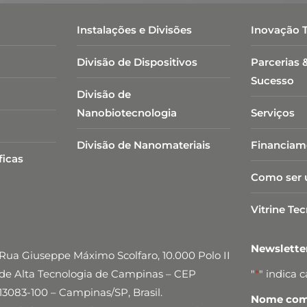
Instalações e Divisões
Inovação 
Divisão de Dispositivos
Parcerias 
Sucesso
Divisão de
Nanobiotecnologia​
Serviços
Divisão de Nanomateriais
Financiam
ficas
Como ser 
Vitrine Te
Newslett
Rua Giuseppe Máximo Scolfaro, 10.000 Polo II
de Alta Tecnologia de Campinas – CEP
"
*
" indica 
13083-100 – Campinas/SP, Brasil.
Nome comp