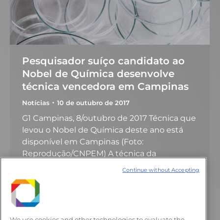
Pesquisador suíço candidato ao
Nobel de Química desenvolve
técnica vencedora em Campinas
Notícias
10 de outubro de 2017
G1 Campinas, 8/outubro de 2017 Técnica que
levou o Nobel de Química deste ano está
disponível em Campinas (Foto:
Reprodução/CNPEM) A técnica da
microscopia crioeletrônica que revolucionou
Continue without Accepting
a observação de biomoléculas e levou o
Nobel de Química deste ano é desenvolvida
em Campinas (SP) por um dos pioneiros na
área. Marin Van Heel, de 68 anos, é…
We use cookies and other technologies to evaluate the