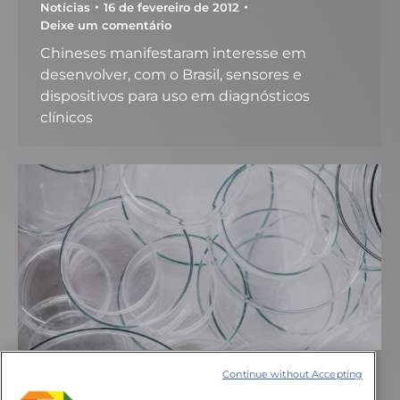
Notícias
16 de fevereiro de 2012
Deixe um comentário
Chineses manifestaram interesse em
desenvolver, com o Brasil, sensores e
dispositivos para uso em diagnósticos
clínicos
Continue without Accepting
Criado centro de pesquisa em