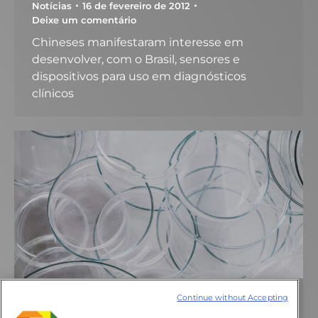
Notícias
16 de fevereiro de 2012
Deixe um comentário
Chineses manifestaram interesse em
desenvolver, com o Brasil, sensores e
dispositivos para uso em diagnósticos
clínicos
Continue without Accepting
Criado centro de pesquisa em