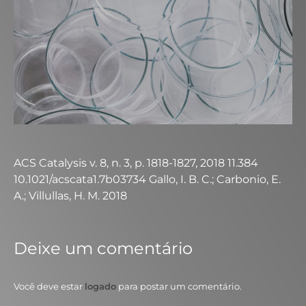
ACS Catalysis v. 8, n. 3, p. 1818-1827, 2018 11.384
10.1021/acscata1.7b03734 Gallo, I. B. C.; Carbonio, E.
A.; Villullas, H. M. 2018
Deixe um comentário
Você deve estar
logado
para postar um comentário.