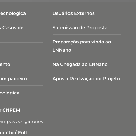
Tecnológica
Usuários Externos
& Casos de
Submissão de Proposta
Preparação para vinda ao
LNNano
ento
Na Chegada ao LNNano
um parceiro
Após a Realização do Projeto
cnológica
er CNPEM
campos obrigatórios
leto / Full