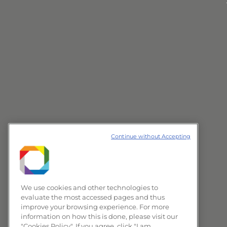
Continue without Accepting
We use cookies and other technologies to
evaluate the most accessed pages and thus
improve your browsing experience. For more
information on how this is done, please visit our
"Cookies Policy". If you agree, click "I am