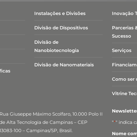
Instalações e Divisões
Inovação 
Divisão de Dispositivos
Parcerias 
Sucesso
Divisão de
Nanobiotecnologia​
Serviços
Divisão de Nanomateriais
Financiam
ficas
Como ser 
Vitrine Te
Newslett
Rua Giuseppe Máximo Scolfaro, 10.000 Polo II
de Alta Tecnologia de Campinas – CEP
"
*
" indica 
13083-100 – Campinas/SP, Brasil.
Nome comp