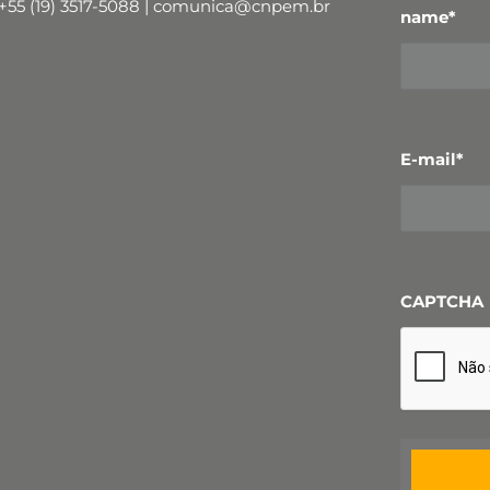
+55 (19) 3517-5088 | comunica@cnpem.br
name
*
E-mail
*
CAPTCHA