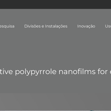
esquisa
Divisões e Instalações
Inovação
Us
tive polypyrrole nanofilms fo