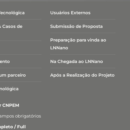
Tecnológica
Usuários Externos
& Casos de
Submissão de Proposta
Preparação para vinda ao
LNNano
ento
Na Chegada ao LNNano
um parceiro
Após a Realização do Projeto
cnológica
er CNPEM
campos obrigatórios
leto / Full