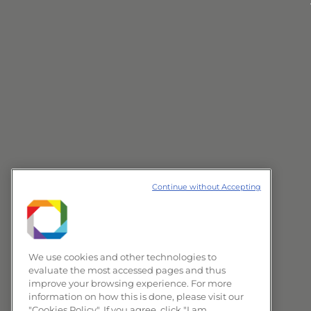
Continue without Accepting
We use cookies and other technologies to
evaluate the most accessed pages and thus
improve your browsing experience. For more
information on how this is done, please visit our
"Cookies Policy". If you agree, click "I am