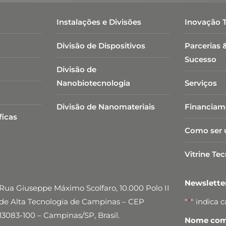
Instalações e Divisões
Inovação 
Divisão de Dispositivos
Parcerias 
Sucesso
Divisão de
Nanobiotecnologia​
Serviços
Divisão de Nanomateriais
Financiam
ficas
Como ser 
Vitrine Te
Newslett
Rua Giuseppe Máximo Scolfaro, 10.000 Polo II
de Alta Tecnologia de Campinas – CEP
"
*
" indica 
13083-100 – Campinas/SP, Brasil.
Nome comp