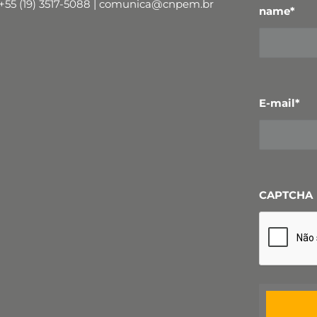
+55 (19) 3517-5088 | comunica@cnpem.br
name
*
E-mail
*
CAPTCHA