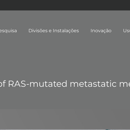
esquisa
Divisões e Instalações
Inovação
Us
 of RAS-mutated metastatic 