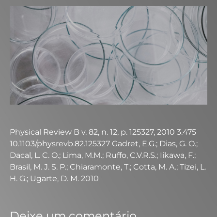
Physical Review B v. 82, n. 12, p. 125327, 2010 3.475
10.1103/physrevb.82.125327 Gadret, E.G.; Dias, G. O.;
Dacal, L. C. O.; Lima, M.M.; Ruffo, C.V.R.S.; Iikawa, F.;
Brasil, M. J. S. P.; Chiaramonte, T.; Cotta, M. A.; Tizei, L.
H. G.; Ugarte, D. M. 2010
Deixe um comentário