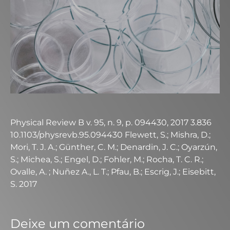
Physical Review B v. 95, n. 9, p. 094430, 2017 3.836
10.1103/physrevb.95.094430 Flewett, S.; Mishra, D.;
Mori, T. J. A.; Günther, C. M.; Denardin, J. C.; Oyarzún,
S.; Michea, S.; Engel, D.; Fohler, M.; Rocha, T. C. R.;
Ovalle, A. ; Nuñez A., L. T.; Pfau, B.; Escrig, J.; Eisebitt,
S. 2017
Deixe um comentário