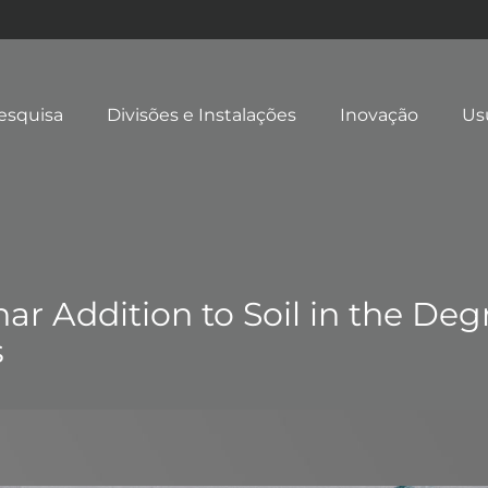
esquisa
Divisões e Instalações
Inovação
Us
har Addition to Soil in the De
s