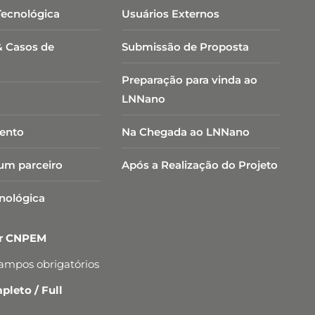
Tecnológica
Usuários Externos
& Casos de
Submissão de Proposta
Preparação para vinda ao
LNNano
ento
Na Chegada ao LNNano
um parceiro
Após a Realização do Projeto
cnológica
er CNPEM
campos obrigatórios
leto / Full