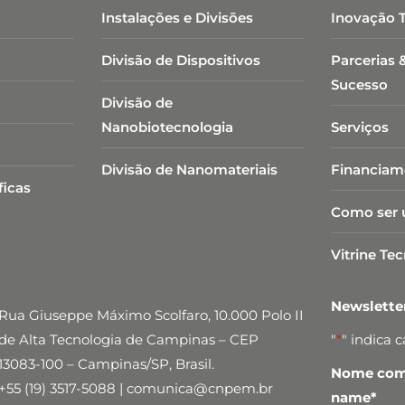
Instalações e Divisões
Inovação 
Divisão de Dispositivos
Parcerias 
Sucesso
Divisão de
Nanobiotecnologia​
Serviços
Divisão de Nanomateriais
Financiam
ficas
Como ser 
Vitrine Te
Newslett
Rua Giuseppe Máximo Scolfaro, 10.000 Polo II
de Alta Tecnologia de Campinas – CEP
"
*
" indica 
13083-100 – Campinas/SP, Brasil.
Nome comp
+55 (19) 3517-5088 | comunica@cnpem.br
name
*