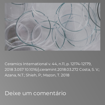
Ceramics International v. 44, n.11, p. 12174-12179,
2018 3.057 10.1016/j.ceramint.2018.03.272 Costa, S. V.;
Azana, N.T.; Shieh, P.; Mazon, T. 2018
Deixe um comentário