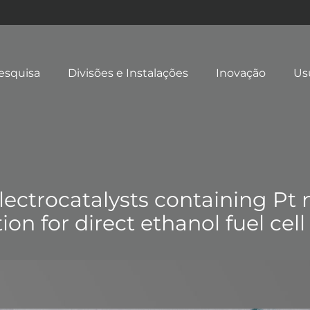
esquisa
Divisões e Instalações
Inovação
Us
lectrocatalysts containing Pt 
ion for direct ethanol fuel cell