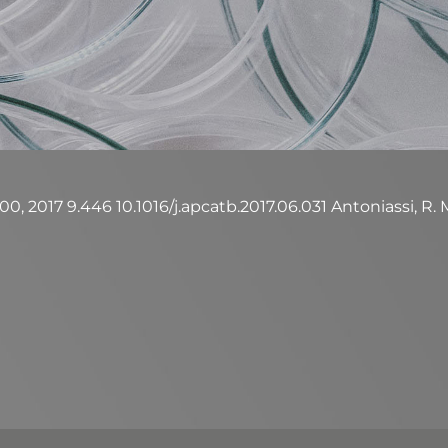
, 2017 9.446 10.1016/j.apcatb.2017.06.031 Antoniassi, R. M.; 