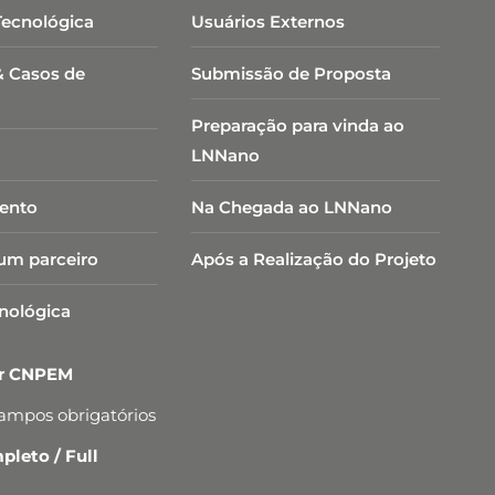
Tecnológica
Usuários Externos
& Casos de
Submissão de Proposta
Preparação para vinda ao
LNNano
ento
Na Chegada ao LNNano
um parceiro
Após a Realização do Projeto
cnológica
er CNPEM
campos obrigatórios
leto / Full