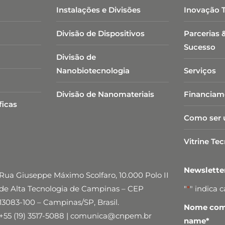
Instalações e Divisões
Inovação 
Divisão de Dispositivos
Parcerias 
Sucesso
Divisão de
Nanobiotecnologia​
Serviços
Divisão de Nanomateriais
Financiam
ficas
Como ser 
Vitrine Te
Newslett
Rua Giuseppe Máximo Scolfaro, 10.000 Polo II
de Alta Tecnologia de Campinas – CEP
"
*
" indica 
13083-100 – Campinas/SP, Brasil.
Nome comp
+55 (19) 3517-5088 | comunica@cnpem.br
name
*