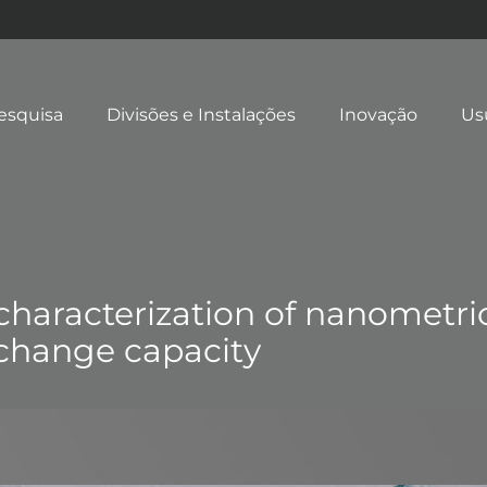
esquisa
Divisões e Instalações
Inovação
Us
characterization of nanometric
xchange capacity