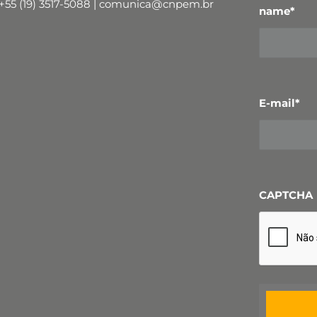
+55 (19) 3517-5088 | comunica@cnpem.br
name
*
E-mail
*
CAPTCHA