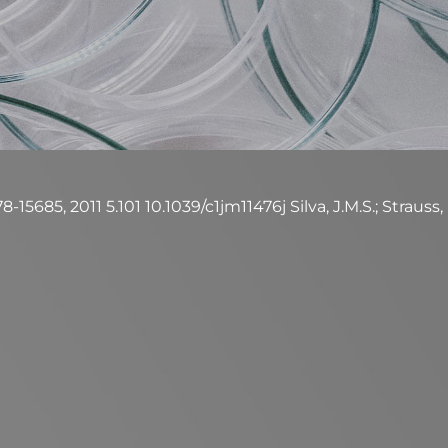
8-15685, 2011 5.101 10.1039/c1jm11476j Silva, J.M.S.; Strauss,