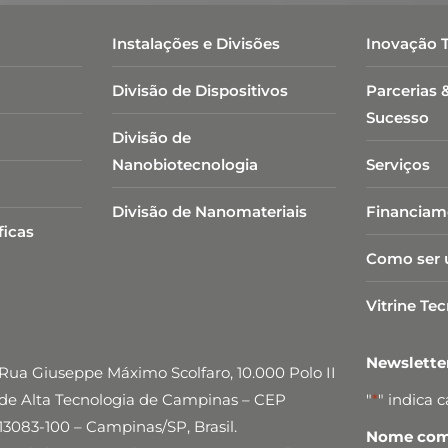
Instalações e Divisões
Inovação 
Divisão de Dispositivos
Parcerias 
Sucesso
Divisão de
Nanobiotecnologia​
Serviços
Divisão de Nanomateriais
Financiam
ficas
Como ser 
Vitrine Te
Newslett
Rua Giuseppe Máximo Scolfaro, 10.000 Polo II
de Alta Tecnologia de Campinas – CEP
"
*
" indica 
13083-100 – Campinas/SP, Brasil.
Nome comp