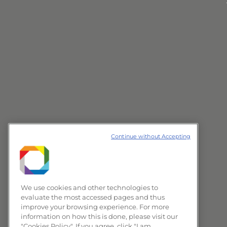
Continue without Accepting
We use cookies and other technologies to
evaluate the most accessed pages and thus
improve your browsing experience. For more
information on how this is done, please visit our
"Cookies Policy". If you agree, click "I am