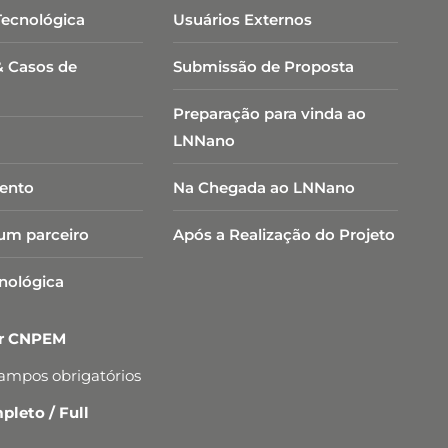
Tecnológica
Usuários Externos
& Casos de
Submissão de Proposta
Preparação para vinda ao
LNNano
ento
Na Chegada ao LNNano
um parceiro
Após a Realização do Projeto
cnológica
er CNPEM
campos obrigatórios
leto / Full