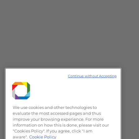
Continue without Accepting
We use cookies and other technologies to
evaluate the most accessed pages and thus
improve your browsing experience. For more
information on how this is done, please visit our
"Cookies Policy". If you agree, click "I am
aware".
Cookie Policy