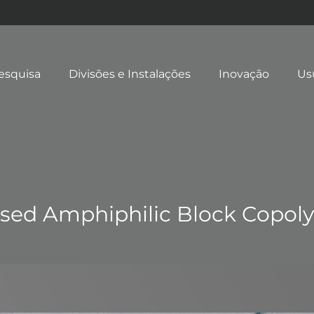
esquisa
Divisões e Instalações
Inovação
Us
ased Amphiphilic Block Copol