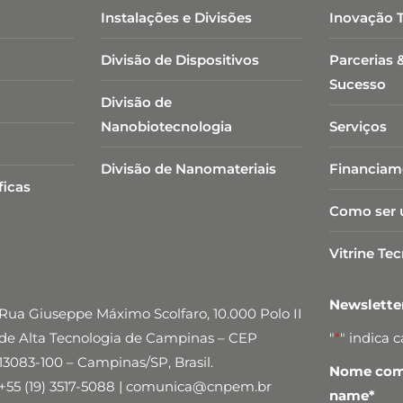
Instalações e Divisões
Inovação 
Divisão de Dispositivos
Parcerias 
Sucesso
Divisão de
Nanobiotecnologia​
Serviços
Divisão de Nanomateriais
Financiam
ficas
Como ser 
Vitrine Te
Newslett
Rua Giuseppe Máximo Scolfaro, 10.000 Polo II
de Alta Tecnologia de Campinas – CEP
"
*
" indica 
13083-100 – Campinas/SP, Brasil.
Nome comp
+55 (19) 3517-5088 | comunica@cnpem.br
name
*