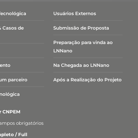
Tecnológica
Usuários Externos
& Casos de
Submissão de Proposta
Preparação para vinda ao
LNNano
ento
Na Chegada ao LNNano
um parceiro
Após a Realização do Projeto
cnológica
er CNPEM
campos obrigatórios
leto / Full