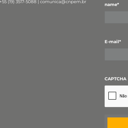
+55 (19) 3517-5088 | comunica@cnpem.br
name
*
E-mail
*
CAPTCHA