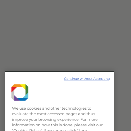
Continue without Accepting
We use cookies and other technologies to
evaluate the most accessed pages and thus
improve your browsing experience. For more
information on how this is done, please visit our
"Cookies Policy". If you agree, click "I am