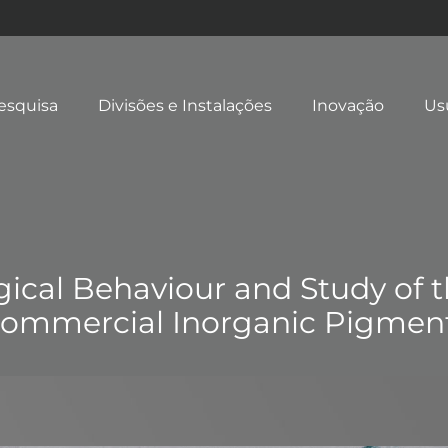
esquisa
Divisões e Instalações
Inovação
Us
ical Behaviour and Study of t
f Commercial Inorganic Pigmen