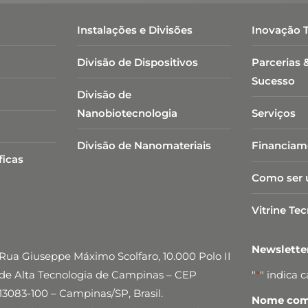
Instalações e Divisões
Inovação 
Divisão de Dispositivos
Parcerias 
Sucesso
Divisão de
Nanobiotecnologia​
Serviços
Divisão de Nanomateriais
Financiam
ficas
Como ser 
Vitrine Te
Newslett
Rua Giuseppe Máximo Scolfaro, 10.000 Polo II
de Alta Tecnologia de Campinas – CEP
"
*
" indica 
13083-100 – Campinas/SP, Brasil.
Nome comp