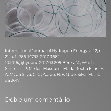
International Journal of Hydrogen Energy v. 42, n.
21, p. 14786-14793, 2017 3.582
10.1016/j.ijhydene.2017.03.209 Béres, M.; Wu, L.;
Santos, L. P. M. dos; Masoumi, M.; da Rocha Filho, F.
A. M.; da SIlva, C. C.; Abreu, H. F. G. de; Silva, M. J. G.
da 2017
Deixe um comentário