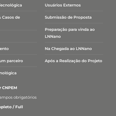
Tecnológica
Usuários Externos
& Casos de
Submissão de Proposta
Preparação para vinda ao
LNNano
ento
Na Chegada ao LNNano
um parceiro
Após a Realização do Projeto
cnológica
er CNPEM
campos obrigatórios
leto / Full