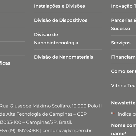
Instalações e Divisões
Inovação 
Divisão de Dispositivos
Parcerias 
Sucesso
Divisão de
Nanobiotecnologia​
Serviços
Divisão de Nanomateriais
Financiam
ficas
Como ser 
Vitrine Te
Newslett
Rua Giuseppe Máximo Scolfaro, 10.000 Polo II
de Alta Tecnologia de Campinas – CEP
"
*
" indica 
13083-100 – Campinas/SP, Brasil.
Nome comp
+55 (19) 3517-5088 | comunica@cnpem.br
name
*