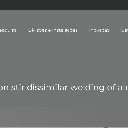
esquisa
Divisões e Instalações
Inovação
Us
ion stir dissimilar welding of 