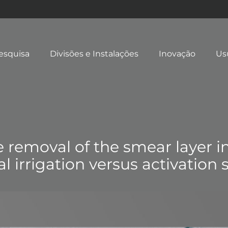
esquisa
Divisões e Instalações
Inovação
Us
e removal of the smear layer in
l irrigation versus activation