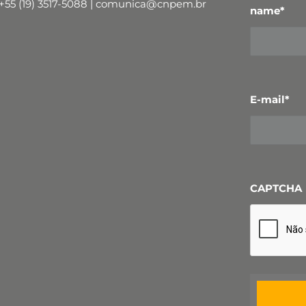
+55 (19) 3517-5088 | comunica@cnpem.br
name
*
E-mail
*
CAPTCHA