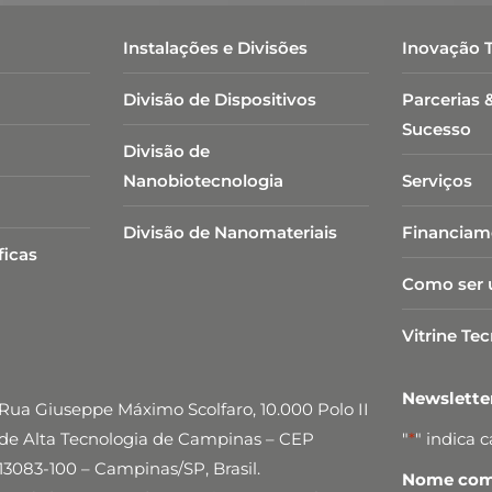
Instalações e Divisões
Inovação 
Divisão de Dispositivos
Parcerias 
Sucesso
Divisão de
Nanobiotecnologia​
Serviços
Divisão de Nanomateriais
Financiam
ficas
Como ser 
Vitrine Te
Newslett
Rua Giuseppe Máximo Scolfaro, 10.000 Polo II
de Alta Tecnologia de Campinas – CEP
"
*
" indica 
13083-100 – Campinas/SP, Brasil.
Nome comp