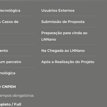
Tecnológica
Usuários Externos
& Casos de
Submissão de Proposta
Preparação para vinda ao
LNNano
ento
Na Chegada ao LNNano
um parceiro
Após a Realização do Projeto
cnológica
er CNPEM
campos obrigatórios
leto / Full