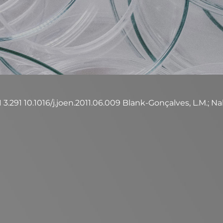
1 3.291 10.1016/j.joen.2011.06.009 Blank-Gonçalves, L.M.; N