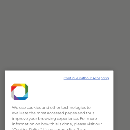
Continue without Accepting
We use cookies and other technologies to
evaluate the most accessed pages and thus
improve your browsing experience. For more
information on how this is done, please visit our
"Cookies Policy". If you agree, click "I am