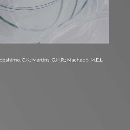
abeshima, C.K.; Martins, G.H.R.; Machado, M.E.L.