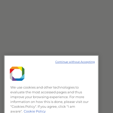
Continue without Accepting
We use cookies and other technologies to
evaluate the most accessed pages and thus
improve your browsing experience. For more
information on how this is done, please visit our
"Cookies Policy". If you agree, click "I am
aware".
Cookie Policy