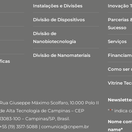
Instalações e Divisões
Inovação 
Divisão de Dispositivos
Parcerias 
Sucesso
Divisão de
Nanobiotecnologia​
Serviços
Divisão de Nanomateriais
Financiam
ficas
Como ser 
Vitrine Te
Newslett
Rua Giuseppe Máximo Scolfaro, 10.000 Polo II
de Alta Tecnologia de Campinas – CEP
"
*
" indica 
13083-100 – Campinas/SP, Brasil.
Nome comp
+55 (19) 3517-5088 | comunica@cnpem.br
name
*