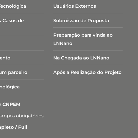
Tecnológica
Usuários Externos
& Casos de
Submissão de Proposta
Preparação para vinda ao
LNNano
ento
Na Chegada ao LNNano
um parceiro
Após a Realização do Projeto
cnológica
er CNPEM
campos obrigatórios
leto / Full