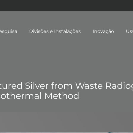
esquisa
Divisões e Instalações
Inovação
Us
tured Silver from Waste Radio
rothermal Method