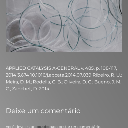
APPLIED CATALYSIS A-GENERAL v. 485, p. 108-117,
2014 3.674 10.1016/j.apcata.2014.07.039 Ribeiro, R. U.;
Meira, D. M.; Rodella, C. B.; Oliveira, D. C.; Bueno, J. M.
C.; Zanchet, D. 2014
Deixe um comentário
Você deve estar
logado
para postar um comentário.