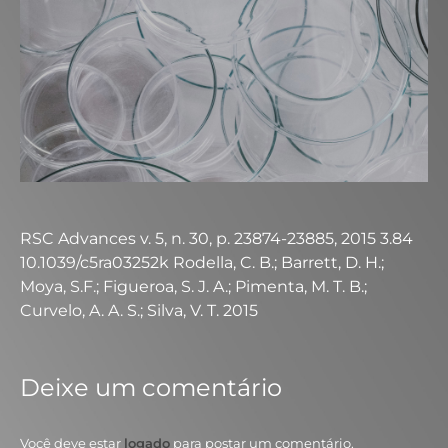
RSC Advances v. 5, n. 30, p. 23874-23885, 2015 3.84
10.1039/c5ra03252k Rodella, C. B.; Barrett, D. H.;
Moya, S.F.; Figueroa, S. J. A.; Pimenta, M. T. B.;
Curvelo, A. A. S.; Silva, V. T. 2015
Deixe um comentário
Você deve estar
logado
para postar um comentário.