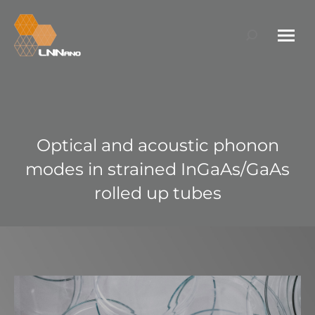
Search:
Optical and acoustic phonon
modes in strained InGaAs/GaAs
rolled up tubes