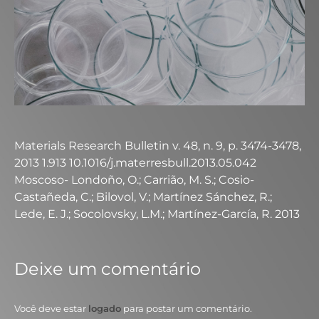
Materials Research Bulletin v. 48, n. 9, p. 3474-3478,
2013 1.913 10.1016/j.materresbull.2013.05.042
Moscoso- Londoño, O.; Carrião, M. S.; Cosio-
Castañeda, C.; Bilovol, V.; Martínez Sánchez, R.;
Lede, E. J.; Socolovsky, L.M.; Martínez-García, R. 2013
Deixe um comentário
Você deve estar
logado
para postar um comentário.