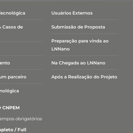
Tecnológica
Usuários Externos
& Casos de
Submissão de Proposta
Preparação para vinda ao
LNNano
ento
Na Chegada ao LNNano
um parceiro
Após a Realização do Projeto
cnológica
er CNPEM
campos obrigatórios
leto / Full