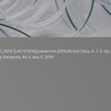
, 2019 3.45 10.1016/j.ceramint.2019.06.140 Silva, A. J. S. da 
. da; Rezende, M. V. dos S. 2019