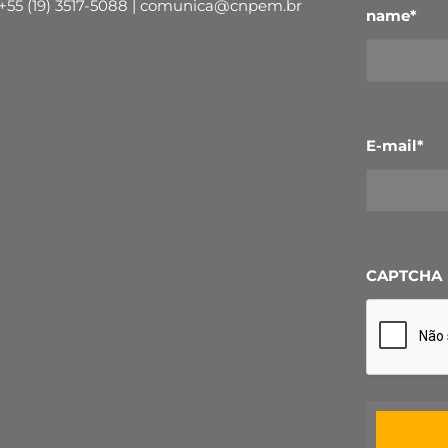
+55 (19) 3517-5088 | comunica@cnpem.br
name
*
E-mail
*
CAPTCHA