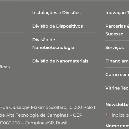
Instalações e Divisões
Inovação 
Divisão de Dispositivos
Parcerias 
Sucesso
Divisão de
Nanobiotecnologia​
Serviços
Divisão de Nanomateriais
Financiam
ficas
Como ser 
Vitrine Te
Newslett
Rua Giuseppe Máximo Scolfaro, 10.000 Polo II
de Alta Tecnologia de Campinas – CEP
"
*
" indica 
13083-100 – Campinas/SP, Brasil.
Nome comp