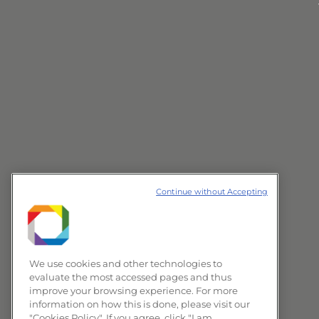
Continue without Accepting
We use cookies and other technologies to
evaluate the most accessed pages and thus
improve your browsing experience. For more
information on how this is done, please visit our
"Cookies Policy". If you agree, click "I am