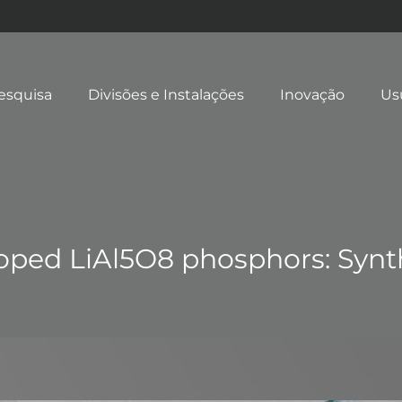
esquisa
Divisões e Instalações
Inovação
Us
ped LiAl5O8 phosphors: Synthe