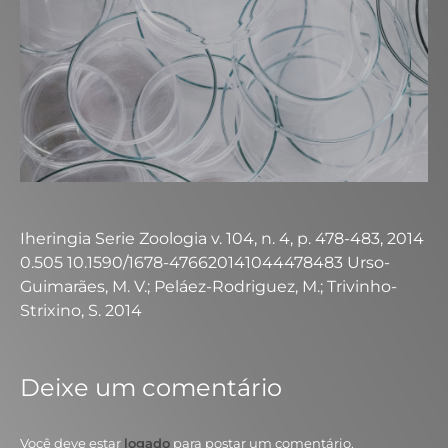
Iheringia Serie Zoologia v. 104, n. 4, p. 478-483, 2014
0.505 10.1590/1678-476620141044478483 Urso-
Guimarães, M. V.; Peláez-Rodriguez, M.; Trivinho-
Strixino, S. 2014
Deixe um comentário
Você deve estar
logado
para postar um comentário.