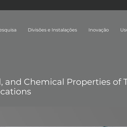
esquisa
Divisões e Instalações
Inovação
Us
l, and Chemical Properties of 
ications