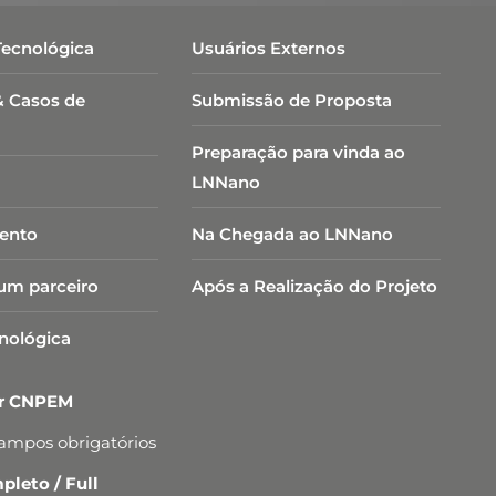
Tecnológica
Usuários Externos
& Casos de
Submissão de Proposta
Preparação para vinda ao
LNNano
ento
Na Chegada ao LNNano
um parceiro
Após a Realização do Projeto
cnológica
er CNPEM
campos obrigatórios
leto / Full