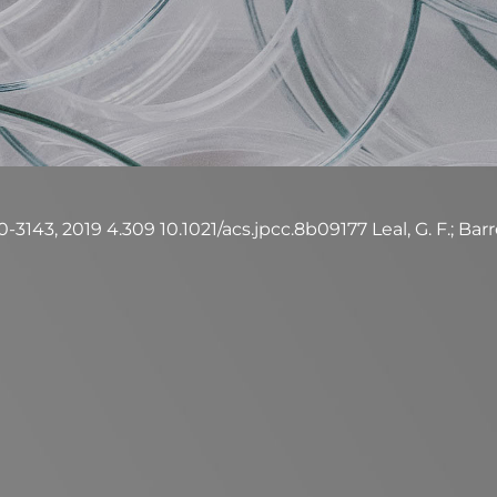
3143, 2019 4.309 10.1021/acs.jpcc.8b09177 Leal, G. F.; Barrett,