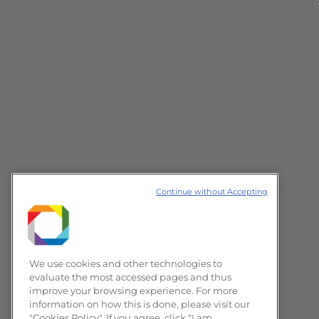
Continue without Accepting
We use cookies and other technologies to
evaluate the most accessed pages and thus
improve your browsing experience. For more
information on how this is done, please visit our
"Cookies Policy". If you agree, click "I am