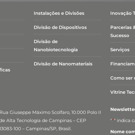
Instalações e Divisões
Inovação 
Divisão de Dispositivos
Parcerias 
Sucesso
Divisão de
Nanobiotecnologia​
Serviços
Divisão de Nanomateriais
Financiam
ficas
Como ser 
Vitrine Te
Newslett
Rua Giuseppe Máximo Scolfaro, 10.000 Polo II
de Alta Tecnologia de Campinas – CEP
"
*
" indica 
13083-100 – Campinas/SP, Brasil.
Nome comp