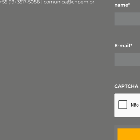
+55 (19) 3517-5088 | comunica@cnpem.br
name
*
E-mail
*
CAPTCHA