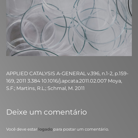
APPLIED CATALYSIS A-GENERAL v.396, n.1-2, p.159-
169, 2011 3.384 10.1016/j.apcata.2011.02.007 Moya,
S.F.; Martins, R.L.; Schmal, M. 2011
Deixe um comentário
Você deve estar
logado
para postar um comentário.