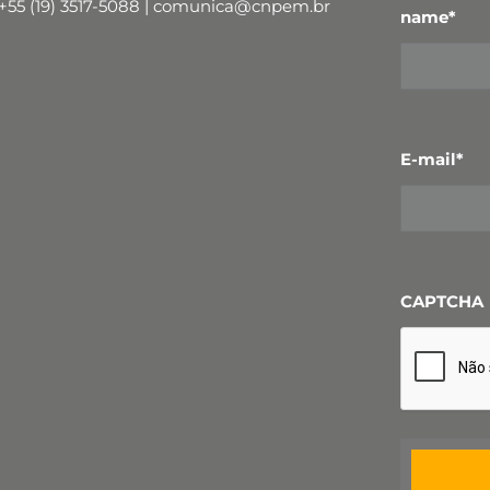
+55 (19) 3517-5088 | comunica@cnpem.br
name
*
E-mail
*
CAPTCHA