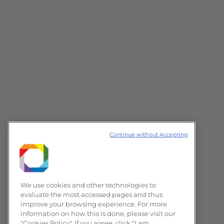
Continue without Accepting
We use cookies and other technologies to
evaluate the most accessed pages and thus
improve your browsing experience. For more
information on how this is done, please visit our
"Cookies Policy". If you agree, click "I am