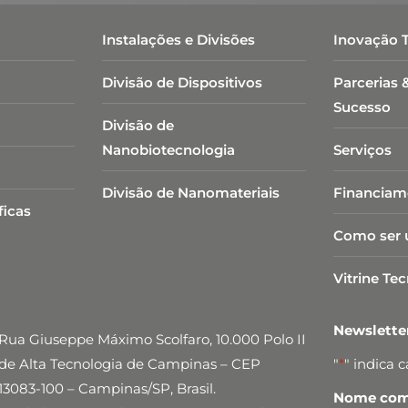
Instalações e Divisões
Inovação 
Divisão de Dispositivos
Parcerias 
Sucesso
Divisão de
Nanobiotecnologia​
Serviços
Divisão de Nanomateriais
Financiam
ficas
Como ser 
Vitrine Te
Newslett
Rua Giuseppe Máximo Scolfaro, 10.000 Polo II
de Alta Tecnologia de Campinas – CEP
"
*
" indica 
13083-100 – Campinas/SP, Brasil.
Nome comp