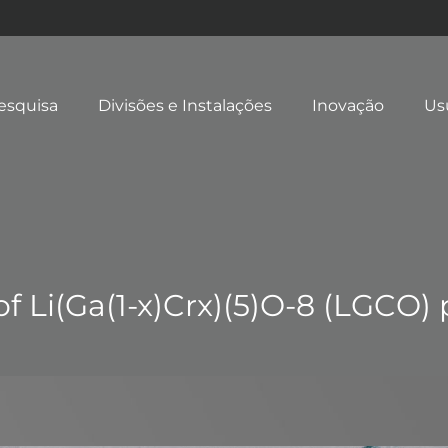
esquisa
Divisões e Instalações
Inovação
Us
f Li(Ga(1-x)Crx)(5)O-8 (LGCO)