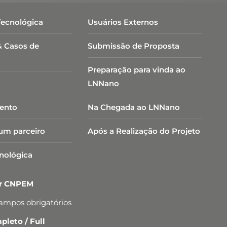
Tecnológica
Usuários Externos
& Casos de
Submissão de Proposta
Preparação para vinda ao
LNNano
ento
Na Chegada ao LNNano
um parceiro
Após a Realização do Projeto
cnológica
er CNPEM
campos obrigatórios
leto / Full