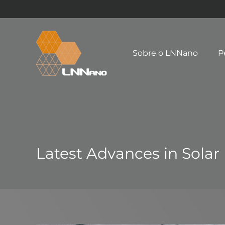
Sobre o LNNano
P
Latest Advances in Solar