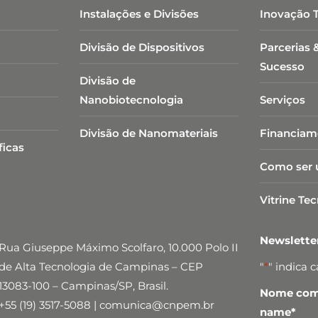
Instalações e Divisões
Inovação 
Divisão de Dispositivos
Parcerias 
Sucesso
Divisão de
Nanobiotecnologia​
Serviços
Divisão de Nanomateriais
Financiam
ficas
Como ser 
Vitrine Te
Newslett
Rua Giuseppe Máximo Scolfaro, 10.000 Polo II
de Alta Tecnologia de Campinas – CEP
"
*
" indica 
13083-100 – Campinas/SP, Brasil.
Nome comp
+55 (19) 3517-5088 | comunica@cnpem.br
name
*