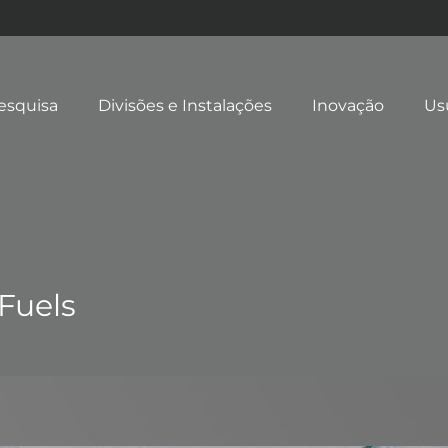
esquisa
Divisões e Instalações
Inovação
Us
 Fuels