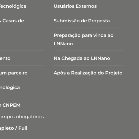
Tecnológica
Usuários Externos
& Casos de
Submissão de Proposta
Preparação para vinda ao
LNNano
ento
Na Chegada ao LNNano
um parceiro
Após a Realização do Projeto
cnológica
er CNPEM
campos obrigatórios
leto / Full