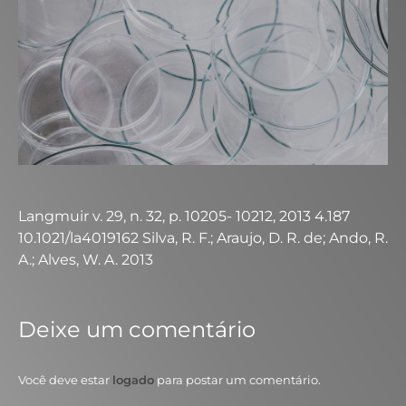
Langmuir v. 29, n. 32, p. 10205- 10212, 2013 4.187
10.1021/la4019162 Silva, R. F.; Araujo, D. R. de; Ando, R.
A.; Alves, W. A. 2013
Deixe um comentário
Você deve estar
logado
para postar um comentário.