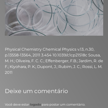
Physical Chemistry Chemical Physics v.13, n.30,
p.13558-13564, 2011 3.454 10.1039/c1cp21518c Sousa,
M. H.; Oliveira, F. C. C.; Effenberger, F.B.; Jardim, R. de
F.; Kiyohara, P. K.; Dupont, J.; Rubim, J. C.; Rossi, L. M.
2011
Deixe um comentário
Você deve estar
logado
para postar um comentário.