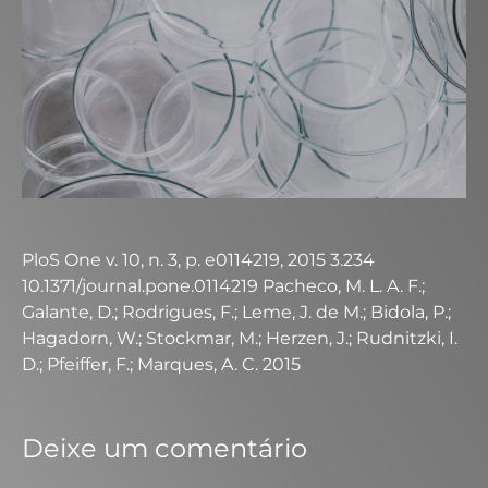
PloS One v. 10, n. 3, p. e0114219, 2015 3.234
10.1371/journal.pone.0114219 Pacheco, M. L. A. F.;
Galante, D.; Rodrigues, F.; Leme, J. de M.; Bidola, P.;
Hagadorn, W.; Stockmar, M.; Herzen, J.; Rudnitzki, I.
D.; Pfeiffer, F.; Marques, A. C. 2015
Deixe um comentário